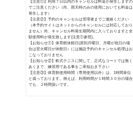
【注意①】利用７日以内のキャンセルは料金が発生しますの
でご注意ください（尚、雨天時のみの使用においても料金は
発生します）
【注意②】予約のキャンセルは管理者までご連絡ください
（本予約サイトはネットからのキャンセルには対応しており
ません）尚、キャンセル料発生期間内に入っておりますと全
額使用料が発生致します(注意①参照)。
【お知らせ①】体育館休館日(原則月曜日、月曜が祝日の場
合は翌火曜日が休館日）には施設予約のキャンセル処理はお
こなっておりません
【お知らせ②】軟式テニスに関して、正式なコートでは無く
あくまで、練習用である事をご承知おき下さい
【注意③】体育館使用時間（専用使用以外）は、1時間単位
と成っております。例えば、利用時間が１時間３０分の場合
でも、２時間扱いです。