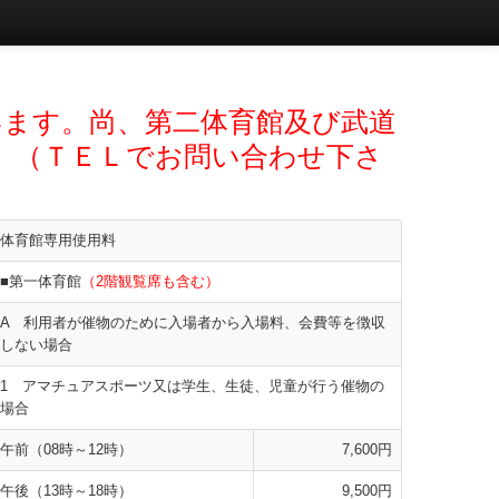
います。尚、第二体育館及び武道
。（ＴＥＬでお問い合わせ下さ
体育館専用使用料
■第一体育館
（2階観覧席も含む）
A 利用者が催物のために入場者から入場料、会費等を徴収
しない場合
1 アマチュアスポーツ又は学生、生徒、児童が行う催物の
場合
午前（08時～12時）
7,600円
午後（13時～18時）
9,500円