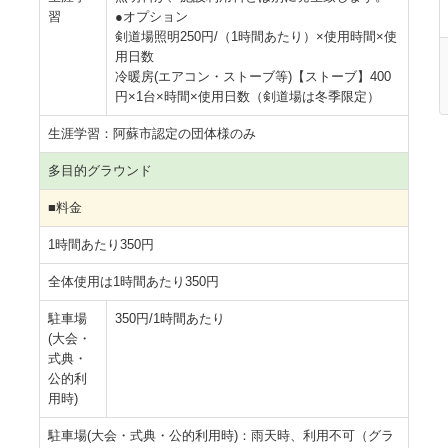
習
●オプション
剣道場照明250円/（1時間あたり）×使用時間×使
用日数
冷暖房(エアコン・ストーブ等)【ストーブ】400
円×1台×時間×使用日数（剣道場は冬季限定）
生涯学習：阿蘇市認定の団体様のみ
多目的グラウンド
■料金
1時間あたり350円
全体使用は1時間あたり350円
駐車場
350円/1時間あたり
(大会・
式典・
公的利
用時)
駐車場(大会・式典・公的利用時)：雨天時、利用不可（グラ