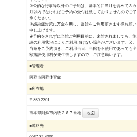
②公的な行事等以外のご予約は、基本的に当月を含めて３カ
月以内でなければご予約の受付は致しておりませんのでご了
承ください。
③感染症対策に万全を期し、当館をご利用頂きます様お願い
申し上げます。
④予約をされずに当館ご利用目的に、来館されましても、施
設の利用状況によりご利用頂けない場合がございます。又、
当館をご予約頂き、ご利用当日、当館を不使用であっても全
額施設使用料が発生致しますので、ご注意願います。
■管理者
阿蘇市阿蘇体育館
■所在地
〒869-2301
熊本県阿蘇市内牧２６７番地
地図
■連絡先
0967-32-4000