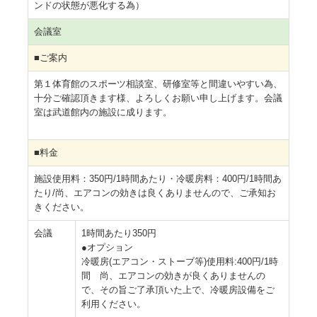
ンドの状態が悪化する為）
会議室
■ご案内
第１体育館のスポーツ相談室、研修室等と間違いやすい為、
十分ご確認頂きます様、よろしくお願い申し上げます。会議
室は武道館内の施設に成ります。
■料金
施設使用料：350円/1時間あたり・冷暖房料：400円/1時間あ
たり/尚、エアコンの効きは良くありませんので、ご承知お
きください。
会議
1時間あたり350円
●オプション
冷暖房(エアコン・ストーブ等)使用料:400円/1時
間 尚、エアコンの効きが良くありませんの
で、その旨ご了承頂いた上で、冷暖房設備をご
利用ください。