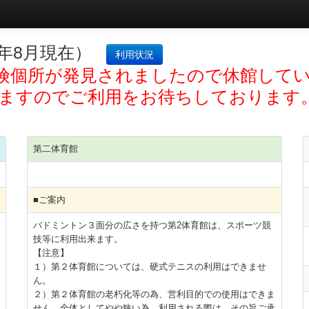
6年8月現在）
利用状況
険個所が発見されましたので休館して
ますのでご利用をお待ちしております
第二体育館
■ご案内
バドミントン３面分の広さを持つ第2体育館は、スポーツ競
技等に利用出来ます。
【注意】
１）第２体育館については、硬式テニスの利用はできませ
ん。
２）第２体育館の老朽化等の為、営利目的での使用はできま
せん。全体としてやや狭い為、利用される際は、その旨ご承