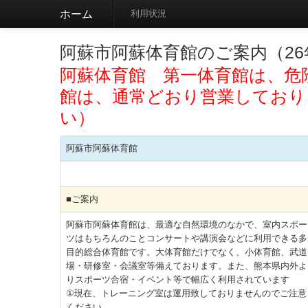
ホーム
利用状況
阿蘇市阿蘇体育館のご案内（2
阿蘇体育館 第一体育館は、危
館は、通常どおり営業しており
い）
阿蘇市阿蘇体育館
■ご案内
阿蘇市阿蘇体育館は、最適な自然環境のなかで、室内スポー
ツはもちろんのことコンサートや講演会などに利用できる多
目的総合体育館です。大体育館だけでなく、小体育館、武道
場・研修室・会議室等備えております。また、熊本県内外よ
りスポーツ合宿・イベント等で幅広く利用されています
①現在、トレーニング室は運用致しておりませんのでご注意
ください。