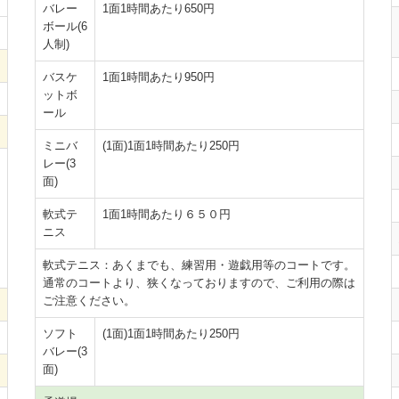
バレー
1面1時間あたり650円
ボール(6
人制)
バスケ
1面1時間あたり950円
ットボ
ール
ミニバ
(1面)1面1時間あたり250円
レー(3
面)
軟式テ
1面1時間あたり６５０円
ニス
軟式テニス：あくまでも、練習用・遊戯用等のコートです。
通常のコートより、狭くなっておりますので、ご利用の際は
ご注意ください。
ソフト
(1面)1面1時間あたり250円
バレー(3
面)